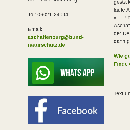
gestalt
laute 
Tel: 06021-24994
viele!
Aschaf
Email:
der De
aschaffenburg@bund-
dann g
naturschutz.de
Wie g
Finde 
Text u