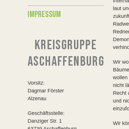
Intern
laut un
IMPRESSUM
zukunf
Radweg
Redner
Demons
KREISGRUPPE
verhind
ASCHAFFENBURG
Wir wo
Bäume,
wollen
Vorsitz:
nicht 
Dagmar Förster
Recht 
Alzenau
und ni
einzuf
Geschäftsstelle:
Danziger Str. 1
Wir kö
63739 Aschaffenburg