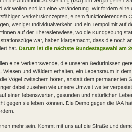
ationale Automobil-Ausstellung (IAA) am vergangenen Sam
d wir wollen endlich eine Veränderung. Wir fordern eine d
tsfähigen Verkehrskonzepten, einem funktionierendem
en, weniger Individualverkehr und ein Tempolimit auf d
*innen auf der Theresienwiese, wo die Kundgebung statt
trationszüge war, haben klargemacht, dass die noch a
ert hat.
Darum ist die nächste Bundestagswahl am 2
llen eine Verkehrswende, die unseren Bedürfnissen gerec
 Wiesen und Wäldern erhalten, ein Lebensraum in dem 
 die Vögel zwitschern hören, anstatt dem permanenten S
länger dabei zusehen wie unsere Umwelt weiter verpestet
auf einen lebenswerten, gesunden und natürlichen Leben
cht gegen sie leben können. Die Demo gegen die IAA hat 
ordern.
nnen mehr sein. Kommt mit uns auf die Straße und demo