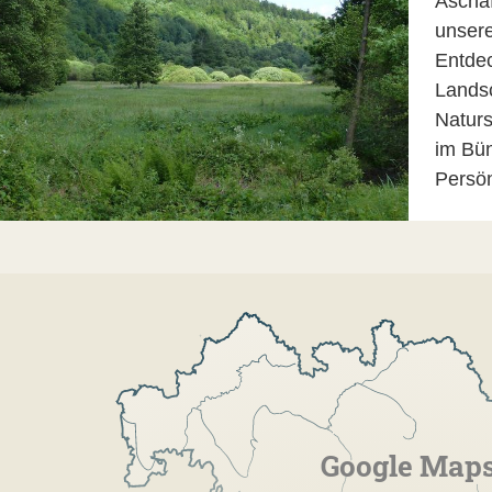
Aschaf
unsere
Entdec
Landsc
Naturs
im Bün
Persön
Google Map