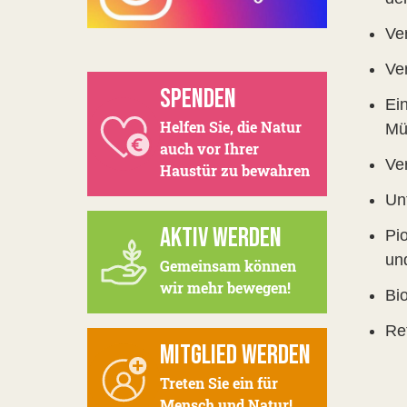
Ve
Ve
SPENDEN
Ein
Helfen Sie, die Natur
Mü
auch vor Ihrer
Ve
Haustür zu bewahren
Un
AKTIV WERDEN
Pi
un
Gemeinsam können
wir mehr bewegen!
Bi
Re
MITGLIED WERDEN
Treten Sie ein für
Mensch und Natur!