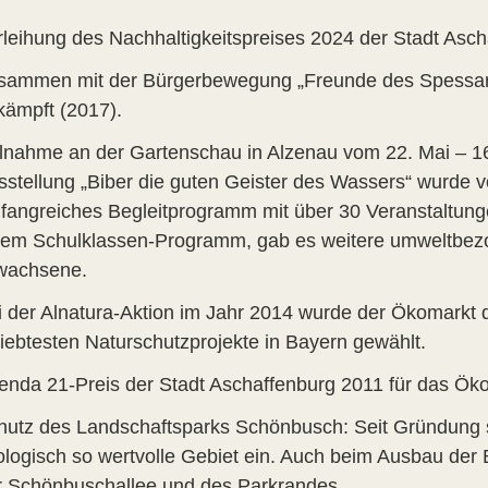
rleihung des Nachhaltigkeitspreises 2024 der Stadt Asch
sammen mit der Bürgerbewegung „Freunde des Spessarts
kämpft (2017).
ilnahme an der Gartenschau in Alzenau vom 22. Mai – 1
sstellung „Biber die guten Geister des Wassers“ wurde v
fangreiches Begleitprogramm mit über 30 Veranstaltung
nem Schulklassen-Programm, gab es weitere umweltbez
wachsene.
i der Alnatura-Aktion im Jahr 2014 wurde der Ökomarkt
liebtesten Naturschutzprojekte in Bayern gewählt.
enda 21-Preis der Stadt Aschaffenburg 2011 für das Ö
hutz des Landschaftsparks Schönbusch: Seit Gründung se
ologisch so wertvolle Gebiet ein. Auch beim Ausbau der
r Schönbuschallee und des Parkrandes