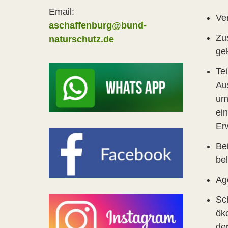
Email:
Ve
aschaffenburg@bund-
Zu
naturschutz.de
ge
Te
Au
um
ei
Er
Be
be
Ag
Sc
ök
de