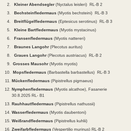
Kleiner Abendsegler
(Nyctalus leisleri) RL-B 2
Bechsteinfledermaus
(Myotis bechsteini) RL-B 3
Breitflügelfledermaus
(Eptesicus serotinus) RL-B 3
Kleine Bartfledermaus
(Myotis mystacinus)
Fransenfledermaus
(Myotis nattereri)
Braunes Langohr
(Plecotus auritus)
Graues Langohr
(Plecotus austriacus) RL-B 2
Grosses Mausohr
(Myotis myotis)
Mopsfledermaus
(Barbastella barbastellus) RL-B 3
Mückenfledermaus
(Pipistrellus pigmaeus)
Nymphenfledermaus
(Myotis alcathoe), Fasanerie
30.8.2025 RL- B1
Rauhhautfledermaus
(Pipistrellus nathussii)
Wasserfledermaus
(Myotis daubentoni)
Weißrandfledermaus
(Pipistrellus kuhlii)
Zweifarbfledermaus
(Vespertilio murinus) RL-B 2