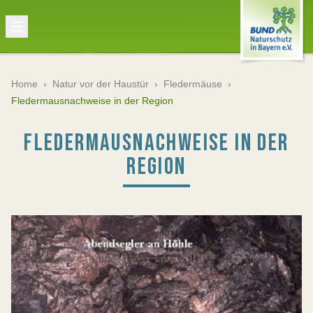
Home
›
Natur vor der Haustür
›
Fledermäuse
›
Fledermausnachweise in der Region
FLEDERMAUSNACHWEISE IN DER
REGION