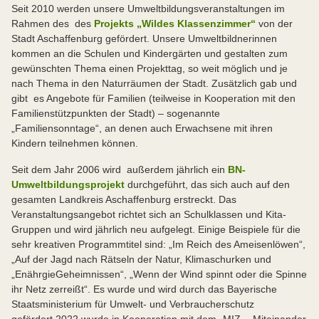
Seit 2010 werden unsere Umweltbildungsveranstaltungen im
Rahmen des des
Projekts „Wildes Klassenzimmer“
von der
Stadt Aschaffenburg gefördert. Unsere Umweltbildnerinnen
kommen an die Schulen und Kindergärten und gestalten zum
gewünschten Thema einen Projekttag, so weit möglich und je
nach Thema in den Naturräumen der Stadt. Zusätzlich gab und
gibt es Angebote für Familien (teilweise in Kooperation mit den
Familienstützpunkten der Stadt) – sogenannte
„Familiensonntage“, an denen auch Erwachsene mit ihren
Kindern teilnehmen können.
Seit dem Jahr 2006 wird außerdem jährlich ein
BN-
Umweltbildungsprojekt
durchgeführt, das sich auch auf den
gesamten Landkreis Aschaffenburg erstreckt. Das
Veranstaltungsangebot richtet sich an Schulklassen und Kita-
Gruppen und wird jährlich neu aufgelegt. Einige Beispiele für die
sehr kreativen Programmtitel sind: „Im Reich des Ameisenlöwen“,
„Auf der Jagd nach Rätseln der Natur, Klimaschurken und
„EnährgieGeheimnissen“, „Wenn der Wind spinnt oder die Spinne
ihr Netz zerreißt“. Es wurde und wird durch das Bayerische
Staatsministerium für Umwelt- und Verbraucherschutz
gefördert.2022 wurde in Kooperation mit dem „MIZ - Miteinander