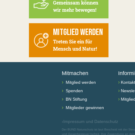
Gemeinsam können
wir mehr bewegen!
MITGLIED WERDEN
Treten Sie ein für
Mensch und Natur!
Mitmachen
Inform
›
›
Mitglied werden
Kontak
›
›
Spenden
Newslet
›
›
BN Stiftung
Mitglie
›
Mitglieder gewinnen
›
Impressum und Datenschutz
Der BUND Naturschutz ist laut Bescheid mit der St
und Gewerbesteuer befreit. Ihre Zuwendung an den B