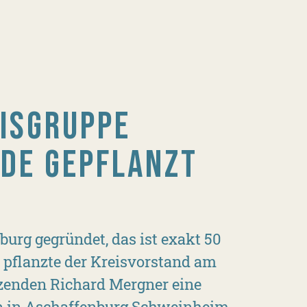
EISGRUPPE
NDE GEPFLANZT
urg gegründet, das ist exakt 50
 pflanzte der Kreisvorstand am
zenden Richard Mergner eine
n in Aschaffenburg Schweinheim.