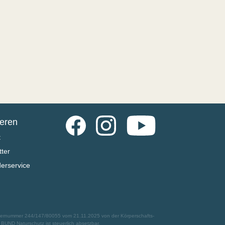
Facebook
Instagram
YouTube
ieren
t
ter
derservice
euernummer 244/147/80055 vom 21.11.2025 von der Körperschafts-
UND Naturschutz ist steuerlich absetzbar.